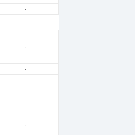
-
-
-
-
-
-