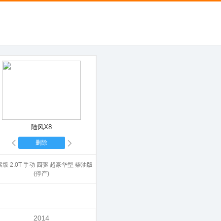
陆风X8
删除
版 2.0T 手动 四驱 超豪华型 柴油版
(停产)
2014