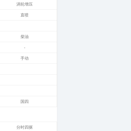
涡轮增压
直喷
柴油
-
手动
国四
分时四驱