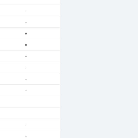
-
-
●
●
-
-
-
-
-
-