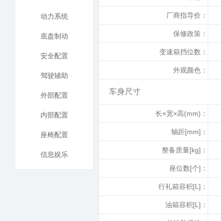
厂商指导价：
动力系统
保修政策：
底盘制动
变速箱挡位数：
安全配置
外观颜色：
驾驶辅助
车身尺寸
外部配置
长×宽×高(mm)：
内部配置
轴距[mm]：
座椅配置
整备质量[kg]：
信息娱乐
座位数[个]：
行礼箱容积[L]：
油箱容积[L]：