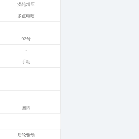
涡轮增压
多点电喷
92号
-
手动
国四
后轮驱动