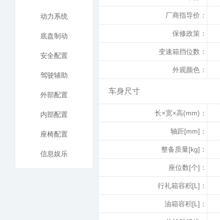
厂商指导价：
动力系统
保修政策：
底盘制动
变速箱挡位数：
安全配置
外观颜色：
驾驶辅助
车身尺寸
外部配置
长×宽×高(mm)：
内部配置
轴距[mm]：
座椅配置
整备质量[kg]：
信息娱乐
座位数[个]：
行礼箱容积[L]：
油箱容积[L]：