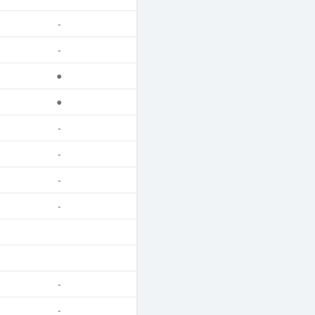
-
-
●
●
-
-
-
-
-
-