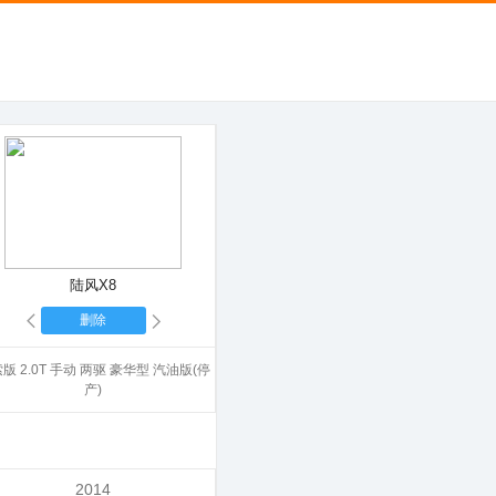
陆风X8
删除
版 2.0T 手动 两驱 豪华型 汽油版(停
产)
2014