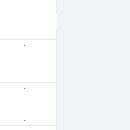
-
-
-
-
-
-