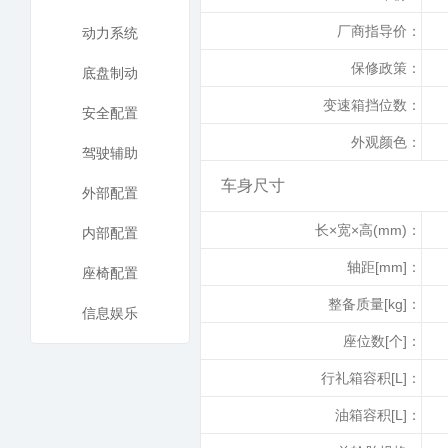
厂商指导价：
动力系统
保修政策：
底盘制动
变速箱挡位数：
安全配置
外观颜色：
驾驶辅助
车身尺寸
外部配置
长×宽×高(mm)：
内部配置
轴距[mm]：
座椅配置
整备质量[kg]：
信息娱乐
座位数[个]：
行礼箱容积[L]：
油箱容积[L]：