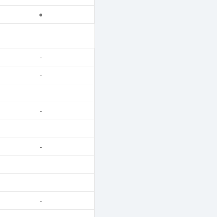
●
-
-
-
-
-