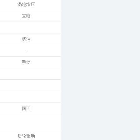
涡轮增压
直喷
柴油
-
手动
国四
后轮驱动