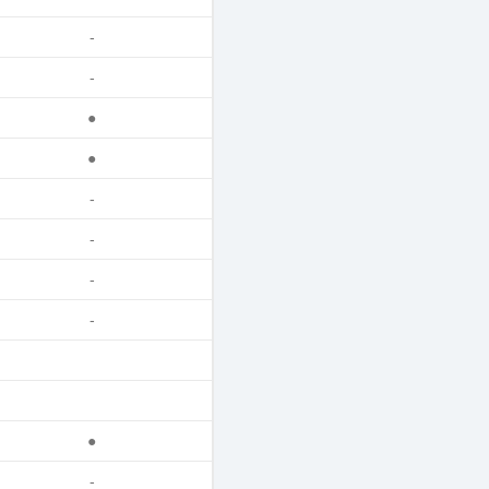
-
-
●
●
-
-
-
-
●
-