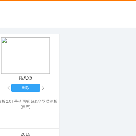
陆风X8
删除
版 2.0T 手动 两驱 超豪华型 柴油版
(停产)
2015