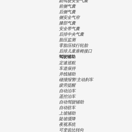
副驾驶安全气囊
前侧气囊
后侧气囊
侧安全气帘
膝部气囊
安全带气囊
后排中央气囊
胎压监测
零胎压续行轮胎
后排儿童座椅接口
驾驶辅助
定速巡航
车道保持
并线辅助
碰撞报警/主动刹车
疲劳提醒
自动泊车
遥控泊车
自动驾驶辅助
自动驻车
上坡辅助
陡坡缓降
夜视系统
可变齿比转向