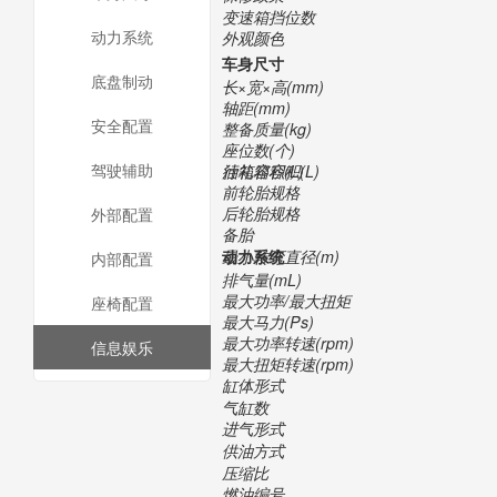
变速箱挡位数
动力系统
外观颜色
车身尺寸
底盘制动
长×宽×高(mm)
轴距(mm)
安全配置
整备质量(kg)
座位数(个)
驾驶辅助
行礼箱容积(L)
油箱容积(L)
前轮胎规格
后轮胎规格
外部配置
备胎
最小转弯直径(m)
动力系统
内部配置
排气量(mL)
最大功率/最大扭矩
座椅配置
最大马力(Ps)
最大功率转速(rpm)
信息娱乐
最大扭矩转速(rpm)
缸体形式
气缸数
进气形式
供油方式
压缩比
燃油编号