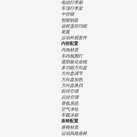
电动行李厢
车顶行李架
中控锁
智能钥匙
远程遥控功能
尾翼
运动外观套件
内部配置
内饰材质
车内氛围灯
遮阳板化妆镜
多功能方向盘
方向盘调节
方向盘加热
方向盘换挡
前排空调
后排空调
香氛系统
空气净化
车载冰箱
座椅配置
座椅材质
运动风格座椅