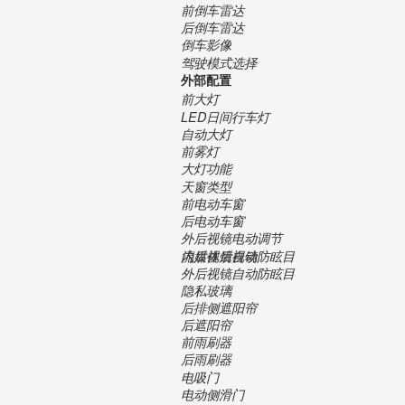
前倒车雷达
后倒车雷达
倒车影像
驾驶模式选择
外部配置
前大灯
LED日间行车灯
自动大灯
前雾灯
大灯功能
天窗类型
前电动车窗
后电动车窗
外后视镜电动调节
内后视镜自动防眩目
流媒体后视镜
外后视镜自动防眩目
隐私玻璃
后排侧遮阳帘
后遮阳帘
前雨刷器
后雨刷器
电吸门
电动侧滑门