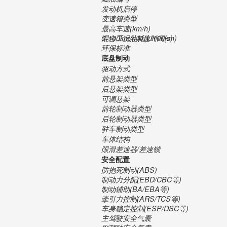
发动机启停
变速箱类型
最高车速(km/h)
0-100km/h加速时间(s)
混合工况油耗(L/100km)
环保标准
底盘制动
驱动方式
前悬架类型
后悬架类型
可调悬架
前轮制动器类型
后轮制动器类型
驻车制动类型
车体结构
限滑差速器/差速锁
安全配置
防抱死制动(ABS)
制动力分配(EBD/CBC等)
制动辅助(BA/EBA等)
牵引力控制(ARS/TCS等)
车身稳定控制(ESP/DSC等)
主驾驶安全气囊